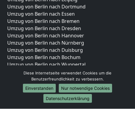
Umzug von Berlin nach Dortmund
Umzug von Berlin nach Essen
Umzug von Berlin nach Bremen
Umzug von Berlin nach Dresden
Umzug von Berlin nach Hannover
Umzug von Berlin nach Nürnberg
Umzug von Berlin nach Duisburg
Umzug von Berlin nach Bochum
Umzug von Berlin nach Wuppertal
Umzug von Berlin nach Bielefeld
Diese Internetseite verwendet Cookies um die
Umzug von Berlin nach Bonn
Benutzerfreundlichkeit zu verbessern.
Umzug von Berlin nach Münster
Einverstanden
Nur notwendige Cookies
Internationale-Umzüge
Datenschutzerklärung
Umzug von Berlin nach Brasilien
Umzug von Berlin nach Brunei Darussalam
Umzug von Berlin nach Burkina Faso
Umzug von Berlin nach Burundi