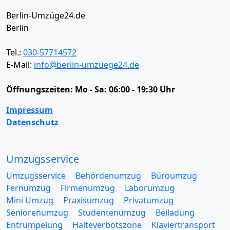
Berlin-Umzüge24.de
Berlin
Tel.:
030-57714572
E-Mail:
info@berlin-umzuege24.de
Öffnungszeiten:
Mo - Sa: 06:00 - 19:30 Uhr
Impressum
Datenschutz
Umzugsservice
Umzugsservice
Behördenumzug
Büroumzug
Fernumzug
Firmenumzug
Laborumzug
Mini Umzug
Praxisumzug
Privatumzug
Seniorenumzug
Studentenumzug
Beiladung
Entrümpelung
Halteverbotszone
Klaviertransport