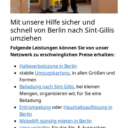
Mit unsere Hilfe sicher und
schnell von Berlin nach Sint-Gillis
umziehen
Folgende Leistungen können Sie von unser
Netzwerk zu erschwinglichen Preise erhalten:
Halteverbotszone in Berlin
stabile
Umzugskartons
, in allen Größen und
Formen
Beiladung nach Sint-Gillis
, bei kleinen
Mengen, organisieren wir, für Sie eine
Beiladung
Entrümpelung
oder
Haushaltsauflösung in
Berlin
Möbellift günstig mieten in Berlin
Umzugshelfer
, für das Ein- & Auspacken