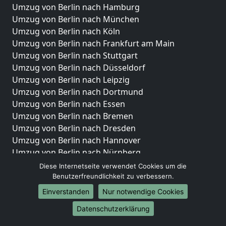
Umzug von Berlin nach Hamburg
Umzug von Berlin nach München
Umzug von Berlin nach Köln
Umzug von Berlin nach Frankfurt am Main
Umzug von Berlin nach Stuttgart
Umzug von Berlin nach Düsseldorf
Umzug von Berlin nach Leipzig
Umzug von Berlin nach Dortmund
Umzug von Berlin nach Essen
Umzug von Berlin nach Bremen
Umzug von Berlin nach Dresden
Umzug von Berlin nach Hannover
Umzug von Berlin nach Nürnberg
Umzug von Berlin nach Duisburg
Diese Internetseite verwendet Cookies um die
Umzug von Berlin nach Bochum
Benutzerfreundlichkeit zu verbessern.
Umzug von Berlin nach Wuppertal
Einverstanden
Nur notwendige Cookies
Umzug von Berlin nach Bielefeld
Datenschutzerklärung
Umzug von Berlin nach Bonn
Umzug von Berlin nach Münster