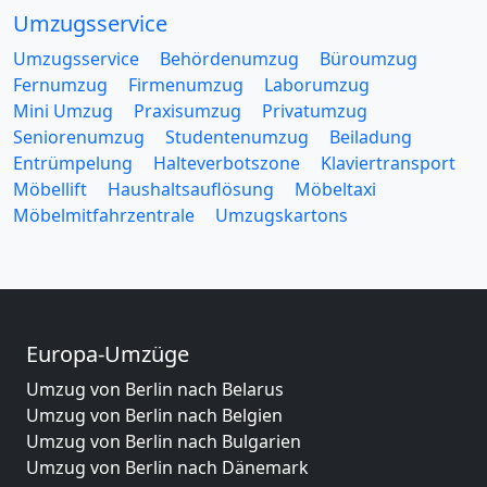
Umzugsservice
Umzugsservice
Behördenumzug
Büroumzug
Fernumzug
Firmenumzug
Laborumzug
Mini Umzug
Praxisumzug
Privatumzug
Seniorenumzug
Studentenumzug
Beiladung
Entrümpelung
Halteverbotszone
Klaviertransport
Möbellift
Haushaltsauflösung
Möbeltaxi
Möbelmitfahrzentrale
Umzugskartons
Europa-Umzüge
Umzug von Berlin nach Belarus
Umzug von Berlin nach Belgien
Umzug von Berlin nach Bulgarien
Umzug von Berlin nach Dänemark