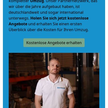
kompletter
Umzug
. Unser Partnernetzwerk, das
wir über die Jahre aufgebaut haben, ist
deutschlandweit und sogar international
unterwegs.
Holen Sie sich jetzt kostenlose
Angebote
und erhalten Sie einen ersten
Überblick über die Kosten für Ihren Umzug.
Kostenlose Angebote erhalten