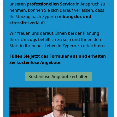
unseren
professionellen Service
in Anspruch zu
nehmen, können Sie sich darauf verlassen, dass
Ihr Umzug nach Zypern
reibungslos und
stressfrei
verläuft.
Wir freuen uns darauf, Ihnen bei der Planung
Ihres Umzugs behilflich zu sein und Ihnen den
Start in Ihr neues Leben in Zypern zu erleichtern.
Füllen Sie jetzt das Formular aus und erhalten
Sie kostenlose Angebote.
Kostenlose Angebote erhalten