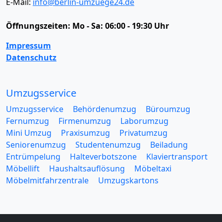
E-Mail:
info@berlin-umzuege24.de
Öffnungszeiten:
Mo - Sa: 06:00 - 19:30 Uhr
Impressum
Datenschutz
Umzugsservice
Umzugsservice
Behördenumzug
Büroumzug
Fernumzug
Firmenumzug
Laborumzug
Mini Umzug
Praxisumzug
Privatumzug
Seniorenumzug
Studentenumzug
Beiladung
Entrümpelung
Halteverbotszone
Klaviertransport
Möbellift
Haushaltsauflösung
Möbeltaxi
Möbelmitfahrzentrale
Umzugskartons