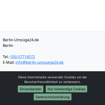
Berlin-Umzüge24.de
Berlin
Tel.:
030-57714572
E-Mail:
info@berlin-umzuege24.de
Öffnungszeiten:
Mo - Sa: 06:00 - 19:30 Uhr
Diese Internetseite verwendet Cookies um die
Benutzerfreundlichkeit zu verbessern.
Impressum
Datenschutz
Einverstanden
Nur notwendige Cookies
Datenschutzerklärung