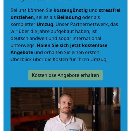
Bei uns können Sie
kostengünstig
und
stressfrei
umziehen
, sei es als
Beiladung
oder als
kompletter
Umzug
. Unser Partnernetzwerk, das
wir über die Jahre aufgebaut haben, ist
deutschlandweit und sogar international
unterwegs.
Holen Sie sich jetzt kostenlose
Angebote
und erhalten Sie einen ersten
Überblick über die Kosten für Ihren Umzug.
Kostenlose Angebote erhalten