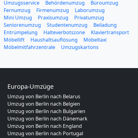
Umzugsservice
Behördenumzug
Büroumzug
Fernumzug
Firmenumzug
Laborumzug
Mini Umzug
Praxisumzug
Privatumzug
Seniorenumzug
Studentenumzug
Beiladung
Entrümpelung
Halteverbotszone
Klaviertransport
Möbellift
Haushaltsauflösung
Möbeltaxi
Möbelmitfahrzentrale
Umzugskartons
Europa-Umzüge
Umzug von Berlin nach Belarus
Umzug von Berlin nach Belgien
Umzug von Berlin nach Bulgarien
Umzug von Berlin nach Dänemark
Umzug von Berlin nach England
Umzug von Berlin nach Portugal