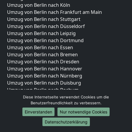
Umzug von Berlin nach Köln
Umzug von Berlin nach Frankfurt am Main
Umzug von Berlin nach Stuttgart
Umzug von Berlin nach Düsseldorf
Umzug von Berlin nach Leipzig
Umzug von Berlin nach Dortmund
Umzug von Berlin nach Essen
Umzug von Berlin nach Bremen
Umzug von Berlin nach Dresden
Umzug von Berlin nach Hannover
Umzug von Berlin nach Nürnberg
Umzug von Berlin nach Duisburg
Umzug von Berlin nach Bochum
Umzug von Berlin nach Wuppertal
Diese Internetseite verwendet Cookies um die
Benutzerfreundlichkeit zu verbessern.
Umzug von Berlin nach Bielefeld
Umzug von Berlin nach Bonn
Einverstanden
Nur notwendige Cookies
Umzug von Berlin nach Münster
Datenschutzerklärung
Internationale-Umzüge