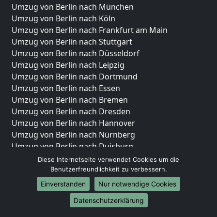
Umzug von Berlin nach München
Umzug von Berlin nach Köln
Umzug von Berlin nach Frankfurt am Main
Umzug von Berlin nach Stuttgart
Umzug von Berlin nach Düsseldorf
Umzug von Berlin nach Leipzig
Umzug von Berlin nach Dortmund
Umzug von Berlin nach Essen
Umzug von Berlin nach Bremen
Umzug von Berlin nach Dresden
Umzug von Berlin nach Hannover
Umzug von Berlin nach Nürnberg
Umzug von Berlin nach Duisburg
Umzug von Berlin nach Bochum
Diese Internetseite verwendet Cookies um die
Umzug von Berlin nach Wuppertal
Benutzerfreundlichkeit zu verbessern.
Umzug von Berlin nach Bielefeld
Einverstanden
Nur notwendige Cookies
Umzug von Berlin nach Bonn
Datenschutzerklärung
Umzug von Berlin nach Münster