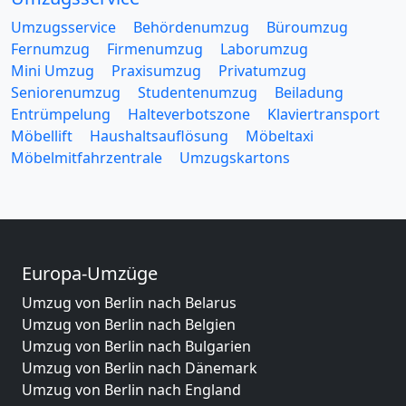
Umzugsservice
Behördenumzug
Büroumzug
Fernumzug
Firmenumzug
Laborumzug
Mini Umzug
Praxisumzug
Privatumzug
Seniorenumzug
Studentenumzug
Beiladung
Entrümpelung
Halteverbotszone
Klaviertransport
Möbellift
Haushaltsauflösung
Möbeltaxi
Möbelmitfahrzentrale
Umzugskartons
Europa-Umzüge
Umzug von Berlin nach Belarus
Umzug von Berlin nach Belgien
Umzug von Berlin nach Bulgarien
Umzug von Berlin nach Dänemark
Umzug von Berlin nach England