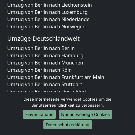
Umzug von Berlin nach Liechtenstein
Umzug von Berlin nach Luxemburg
Umzug von Berlin nach Niederlande
Umzug von Berlin nach Norwegen
Umzüge-Deutschlandweit
Umzug von Berlin nach Berlin
Umzug von Berlin nach Hamburg
Umzug von Berlin nach München
Umzug von Berlin nach Köln
Umzug von Berlin nach Frankfurt am Main
Umzug von Berlin nach Stuttgart
Umzug von Berlin nach Düsseldorf
Umzug von Berlin nach Leipzig
Diese Internetseite verwendet Cookies um die
Umzug von Berlin nach Dortmund
Benutzerfreundlichkeit zu verbessern.
Umzug von Berlin nach Essen
Einverstanden
Nur notwendige Cookies
Umzug von Berlin nach Bremen
Datenschutzerklärung
Umzug von Berlin nach Dresden
Umzug von Berlin nach Hannover