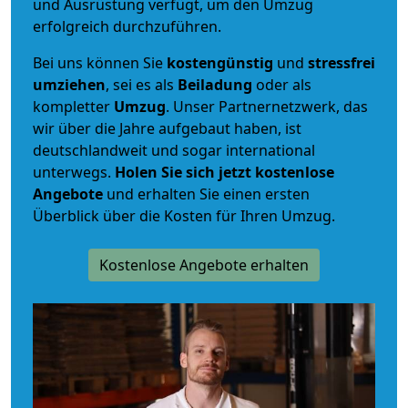
und Ausrüstung verfügt, um den Umzug
erfolgreich durchzuführen.
Bei uns können Sie
kostengünstig
und
stressfrei
umziehen
, sei es als
Beiladung
oder als
kompletter
Umzug
. Unser Partnernetzwerk, das
wir über die Jahre aufgebaut haben, ist
deutschlandweit und sogar international
unterwegs.
Holen Sie sich jetzt kostenlose
Angebote
und erhalten Sie einen ersten
Überblick über die Kosten für Ihren Umzug.
Kostenlose Angebote erhalten