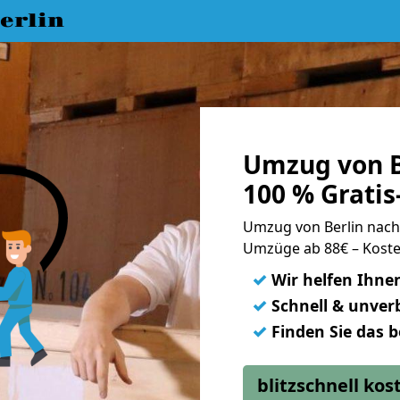
erlin
Umzug von B
100 % Grati
Umzug von Berlin nac
Umzüge ab 88€ – Koste
✓
Wir helfen Ihne
✓
Schnell & unverb
✓
Finden Sie das 
blitzschnell ko