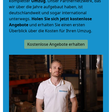
kompletter
Umzug
. Unser Partnernetzwerk, das
wir über die Jahre aufgebaut haben, ist
deutschlandweit und sogar international
unterwegs.
Holen Sie sich jetzt kostenlose
Angebote
und erhalten Sie einen ersten
Überblick über die Kosten für Ihren Umzug.
Kostenlose Angebote erhalten