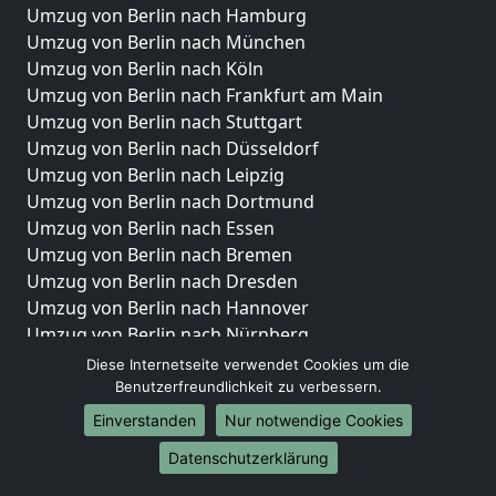
Umzug von Berlin nach Hamburg
Umzug von Berlin nach München
Umzug von Berlin nach Köln
Umzug von Berlin nach Frankfurt am Main
Umzug von Berlin nach Stuttgart
Umzug von Berlin nach Düsseldorf
Umzug von Berlin nach Leipzig
Umzug von Berlin nach Dortmund
Umzug von Berlin nach Essen
Umzug von Berlin nach Bremen
Umzug von Berlin nach Dresden
Umzug von Berlin nach Hannover
Umzug von Berlin nach Nürnberg
Umzug von Berlin nach Duisburg
Diese Internetseite verwendet Cookies um die
Umzug von Berlin nach Bochum
Benutzerfreundlichkeit zu verbessern.
Umzug von Berlin nach Wuppertal
Einverstanden
Nur notwendige Cookies
Umzug von Berlin nach Bielefeld
Datenschutzerklärung
Umzug von Berlin nach Bonn
Umzug von Berlin nach Münster