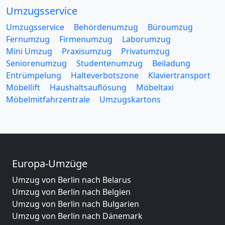
Umzugsservice
Umzugsservice
Behördenumzug
Büroumzug
Fernumzug
Firmenumzug
Laborumzug
Mini Umzug
Praxisumzug
Privatumzug
Seniorenumzug
Studentenumzug
Beiladung
Entrümpelung
Halteverbotszone
Klaviertransport
Möbellift
Haushaltsauflösung
Möbeltaxi
Möbelmitfahrzentrale
Umzugskartons
Europa-Umzüge
Umzug von Berlin nach Belarus
Umzug von Berlin nach Belgien
Umzug von Berlin nach Bulgarien
Umzug von Berlin nach Dänemark