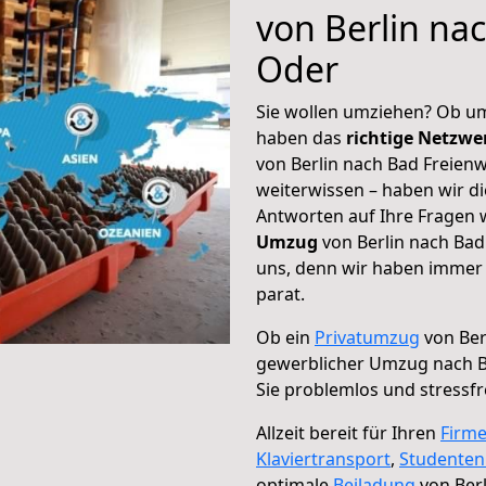
von Berlin na
Oder
Sie wollen umziehen? Ob um
haben das
richtige Netzw
von Berlin nach Bad Freien
weiterwissen – haben wir di
Antworten auf Ihre Fragen 
Umzug
von Berlin nach Bad
uns, denn wir haben immer 
parat.
Ob ein
Privatumzug
von Ber
gewerblicher Umzug nach B
Sie problemlos und stressf
Allzeit bereit für Ihren
Firm
Klaviertransport
,
Studente
optimale
Beiladung
von Berl