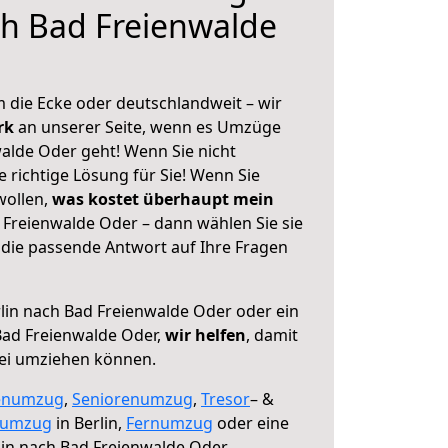
ch Bad Freienwalde
 die Ecke oder deutschlandweit – wir
erk
an unserer Seite, wenn es Umzüge
walde Oder geht! Wenn Sie nicht
e richtige Lösung für Sie! Wenn Sie
wollen,
was kostet überhaupt mein
 Freienwalde Oder – dann wählen Sie sie
die passende Antwort auf Ihre Fragen
lin nach Bad Freienwalde Oder oder ein
ad Freienwalde Oder,
wir helfen
, damit
rei umziehen können.
enumzug
,
Seniorenumzug
,
Tresor
– &
numzug
in Berlin,
Fernumzug
oder eine
in nach Bad Freienwalde Oder.