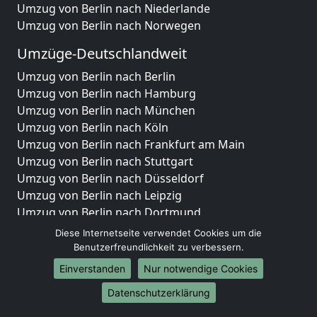
Umzug von Berlin nach Niederlande
Umzug von Berlin nach Norwegen
Umzüge-Deutschlandweit
Umzug von Berlin nach Berlin
Umzug von Berlin nach Hamburg
Umzug von Berlin nach München
Umzug von Berlin nach Köln
Umzug von Berlin nach Frankfurt am Main
Umzug von Berlin nach Stuttgart
Umzug von Berlin nach Düsseldorf
Umzug von Berlin nach Leipzig
Umzug von Berlin nach Dortmund
Umzug von Berlin nach Essen
Diese Internetseite verwendet Cookies um die
Umzug von Berlin nach Bremen
Benutzerfreundlichkeit zu verbessern.
Umzug von Berlin nach Dresden
Einverstanden
Nur notwendige Cookies
Umzug von Berlin nach Hannover
Datenschutzerklärung
Umzug von Berlin nach Nürnberg
Umzug von Berlin nach Duisburg