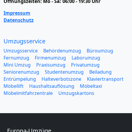
Öffnungszeiten:
Mo - Sa: 06:00 - 19:30 Uhr
Impressum
Datenschutz
Umzugsservice
Umzugsservice
Behördenumzug
Büroumzug
Fernumzug
Firmenumzug
Laborumzug
Mini Umzug
Praxisumzug
Privatumzug
Seniorenumzug
Studentenumzug
Beiladung
Entrümpelung
Halteverbotszone
Klaviertransport
Möbellift
Haushaltsauflösung
Möbeltaxi
Möbelmitfahrzentrale
Umzugskartons
Europa-Umzüge