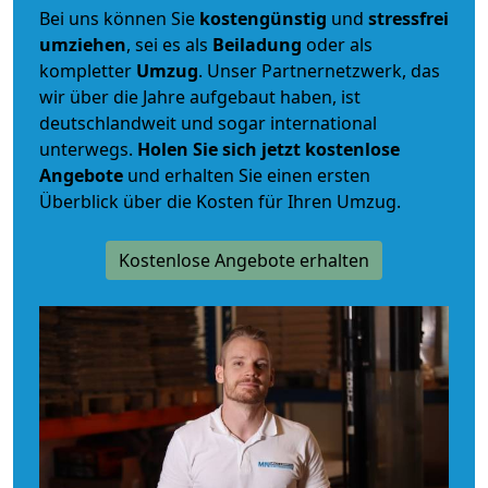
Bei uns können Sie
kostengünstig
und
stressfrei
umziehen
, sei es als
Beiladung
oder als
kompletter
Umzug
. Unser Partnernetzwerk, das
wir über die Jahre aufgebaut haben, ist
deutschlandweit und sogar international
unterwegs.
Holen Sie sich jetzt kostenlose
Angebote
und erhalten Sie einen ersten
Überblick über die Kosten für Ihren Umzug.
Kostenlose Angebote erhalten