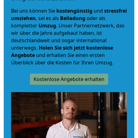
Bei uns können Sie
kostengünstig
und
stressfrei
umziehen
, sei es als
Beiladung
oder als
kompletter
Umzug
. Unser Partnernetzwerk, das
wir über die Jahre aufgebaut haben, ist
deutschlandweit und sogar international
unterwegs.
Holen Sie sich jetzt kostenlose
Angebote
und erhalten Sie einen ersten
Überblick über die Kosten für Ihren Umzug.
Kostenlose Angebote erhalten