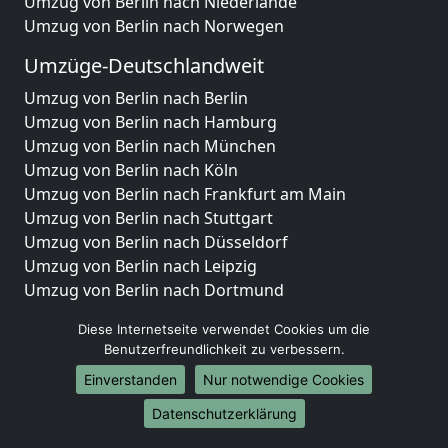
Umzug von Berlin nach Niederlande
Umzug von Berlin nach Norwegen
Umzüge-Deutschlandweit
Umzug von Berlin nach Berlin
Umzug von Berlin nach Hamburg
Umzug von Berlin nach München
Umzug von Berlin nach Köln
Umzug von Berlin nach Frankfurt am Main
Umzug von Berlin nach Stuttgart
Umzug von Berlin nach Düsseldorf
Umzug von Berlin nach Leipzig
Umzug von Berlin nach Dortmund
Umzug von Berlin nach Essen
Diese Internetseite verwendet Cookies um die
Umzug von Berlin nach Bremen
Benutzerfreundlichkeit zu verbessern.
Umzug von Berlin nach Dresden
Einverstanden
Nur notwendige Cookies
Umzug von Berlin nach Hannover
Umzug von Berlin nach Nürnberg
Datenschutzerklärung
Umzug von Berlin nach Duisburg