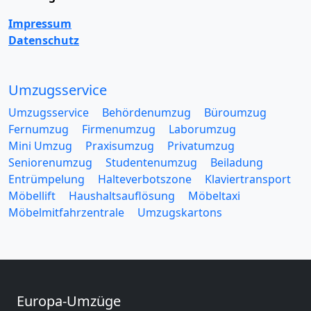
Impressum
Datenschutz
Umzugsservice
Umzugsservice
Behördenumzug
Büroumzug
Fernumzug
Firmenumzug
Laborumzug
Mini Umzug
Praxisumzug
Privatumzug
Seniorenumzug
Studentenumzug
Beiladung
Entrümpelung
Halteverbotszone
Klaviertransport
Möbellift
Haushaltsauflösung
Möbeltaxi
Möbelmitfahrzentrale
Umzugskartons
Europa-Umzüge