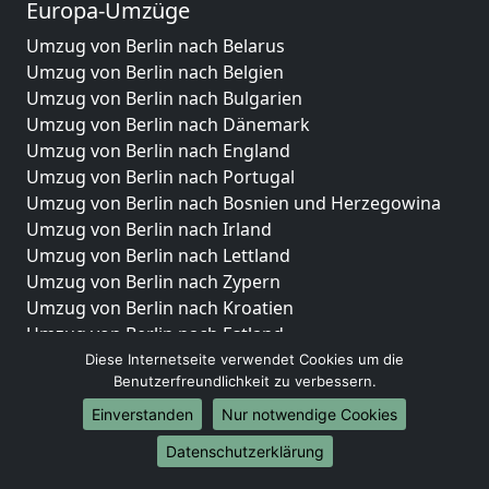
Europa-Umzüge
Umzug von Berlin nach Belarus
Umzug von Berlin nach Belgien
Umzug von Berlin nach Bulgarien
Umzug von Berlin nach Dänemark
Umzug von Berlin nach England
Umzug von Berlin nach Portugal
Umzug von Berlin nach Bosnien und Herzegowina
Umzug von Berlin nach Irland
Umzug von Berlin nach Lettland
Umzug von Berlin nach Zypern
Umzug von Berlin nach Kroatien
Umzug von Berlin nach Estland
Umzug von Berlin nach Finnland
Diese Internetseite verwendet Cookies um die
Benutzerfreundlichkeit zu verbessern.
Umzug von Berlin nach Frankreich
Umzug von Berlin nach Griechenland
Einverstanden
Nur notwendige Cookies
Umzug von Berlin nach Italien
Datenschutzerklärung
Umzug von Berlin nach Liechtenstein