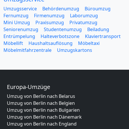
Umzugsservice
Behördenumzug
Büroumzug
Fernumzug
Firmenumzug
Laborumzug
Mini Umzug
Praxisumzug
Privatumzug
Seniorenumzug
Studentenumzug
Beiladung
Entrümpelung
Halteverbotszone
Klaviertransport
Möbellift
Haushaltsauflösung
Möbeltaxi
Möbelmitfahrzentrale
Umzugskartons
Europa-Umzüge
Umzug von Berlin nach Belarus
Umzug von Berlin nach Belgien
Umzug von Berlin nach Bulgarien
Umzug von Berlin nach Dänemark
Umzug von Berlin nach England