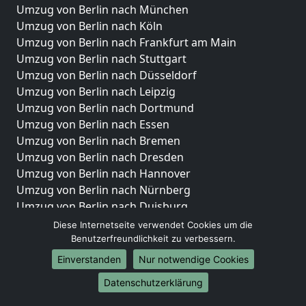
Umzug von Berlin nach München
Umzug von Berlin nach Köln
Umzug von Berlin nach Frankfurt am Main
Umzug von Berlin nach Stuttgart
Umzug von Berlin nach Düsseldorf
Umzug von Berlin nach Leipzig
Umzug von Berlin nach Dortmund
Umzug von Berlin nach Essen
Umzug von Berlin nach Bremen
Umzug von Berlin nach Dresden
Umzug von Berlin nach Hannover
Umzug von Berlin nach Nürnberg
Umzug von Berlin nach Duisburg
Umzug von Berlin nach Bochum
Diese Internetseite verwendet Cookies um die
Umzug von Berlin nach Wuppertal
Benutzerfreundlichkeit zu verbessern.
Umzug von Berlin nach Bielefeld
Einverstanden
Nur notwendige Cookies
Umzug von Berlin nach Bonn
Datenschutzerklärung
Umzug von Berlin nach Münster