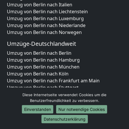
Umzug von Berlin nach Italien
Umzug von Berlin nach Liechtenstein
Umzug von Berlin nach Luxemburg
Umzug von Berlin nach Niederlande
Umzug von Berlin nach Norwegen
Umzüge-Deutschlandweit
Umzug von Berlin nach Berlin
Umzug von Berlin nach Hamburg
Umzug von Berlin nach München
Umzug von Berlin nach Köln
Umzug von Berlin nach Frankfurt am Main
Umzug von Berlin nach Stuttgart
Umzug von Berlin nach Düsseldorf
Diese Internetseite verwendet Cookies um die
Umzug von Berlin nach Leipzig
Benutzerfreundlichkeit zu verbessern.
Umzug von Berlin nach Dortmund
Einverstanden
Nur notwendige Cookies
Umzug von Berlin nach Essen
Datenschutzerklärung
Umzug von Berlin nach Bremen
Umzug von Berlin nach Dresden