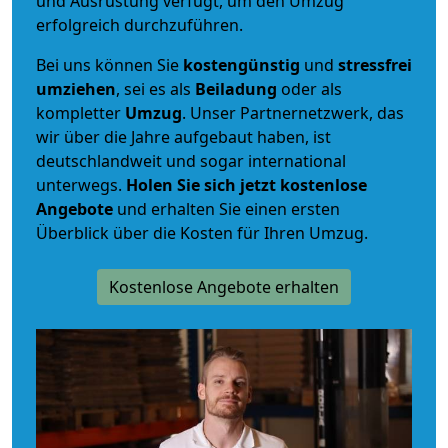
und Ausrüstung verfügt, um den Umzug
erfolgreich durchzuführen.
Bei uns können Sie
kostengünstig
und
stressfrei
umziehen
, sei es als
Beiladung
oder als
kompletter
Umzug
. Unser Partnernetzwerk, das
wir über die Jahre aufgebaut haben, ist
deutschlandweit und sogar international
unterwegs.
Holen Sie sich jetzt kostenlose
Angebote
und erhalten Sie einen ersten
Überblick über die Kosten für Ihren Umzug.
Kostenlose Angebote erhalten