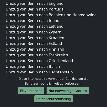
Umzug von Berlin nach England
Umzug von Berlin nach Portugal
Umzug von Berlin nach Bosnien und Herzegowina
Umzug von Berlin nach Irland
Umzug von Berlin nach Lettland
Umzug von Berlin nach Zypern
Umzug von Berlin nach Kroatien
Umzug von Berlin nach Estland
Umzug von Berlin nach Finnland
Umzug von Berlin nach Frankreich
Umzug von Berlin nach Griechenland
Umzug von Berlin nach Italien
Umzug von Berlin nach Liechtenstein
Umzug von Berlin nach Luxemburg
Diese Internetseite verwendet Cookies um die
Umzug von Berlin nach Niederlande
Benutzerfreundlichkeit zu verbessern.
Umzug von Berlin nach Norwegen
Einverstanden
Nur notwendige Cookies
Umzüge-Deutschlandweit
Datenschutzerklärung
Umzug von Berlin nach Berlin