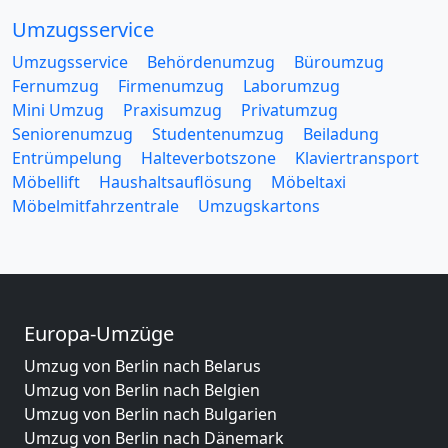
Umzugsservice
Umzugsservice
Behördenumzug
Büroumzug
Fernumzug
Firmenumzug
Laborumzug
Mini Umzug
Praxisumzug
Privatumzug
Seniorenumzug
Studentenumzug
Beiladung
Entrümpelung
Halteverbotszone
Klaviertransport
Möbellift
Haushaltsauflösung
Möbeltaxi
Möbelmitfahrzentrale
Umzugskartons
Europa-Umzüge
Umzug von Berlin nach Belarus
Umzug von Berlin nach Belgien
Umzug von Berlin nach Bulgarien
Umzug von Berlin nach Dänemark