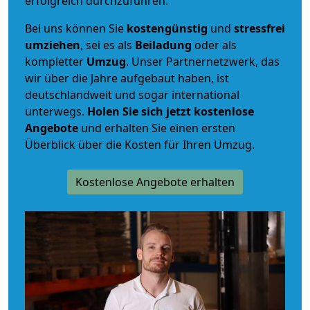
erfolgreich durchzuführen.
Bei uns können Sie
kostengünstig
und
stressfrei
umziehen
, sei es als
Beiladung
oder als
kompletter
Umzug
. Unser Partnernetzwerk, das
wir über die Jahre aufgebaut haben, ist
deutschlandweit und sogar international
unterwegs.
Holen Sie sich jetzt kostenlose
Angebote
und erhalten Sie einen ersten
Überblick über die Kosten für Ihren Umzug.
Kostenlose Angebote erhalten