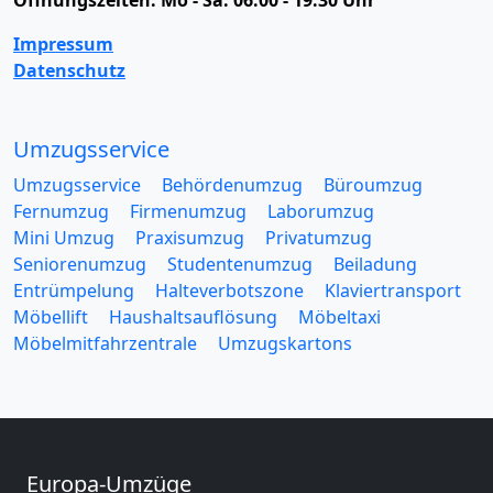
Impressum
Datenschutz
Umzugsservice
Umzugsservice
Behördenumzug
Büroumzug
Fernumzug
Firmenumzug
Laborumzug
Mini Umzug
Praxisumzug
Privatumzug
Seniorenumzug
Studentenumzug
Beiladung
Entrümpelung
Halteverbotszone
Klaviertransport
Möbellift
Haushaltsauflösung
Möbeltaxi
Möbelmitfahrzentrale
Umzugskartons
Europa-Umzüge