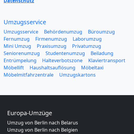
Datenschutz
Umzugsservice
Umzugsservice
Behördenumzug
Büroumzug
Fernumzug
Firmenumzug
Laborumzug
Mini Umzug
Praxisumzug
Privatumzug
Seniorenumzug
Studentenumzug
Beiladung
Entrümpelung
Halteverbotszone
Klaviertransport
Möbellift
Haushaltsauflösung
Möbeltaxi
Möbelmitfahrzentrale
Umzugskartons
Europa-Umzüge
Umzug von Berlin nach Belarus
Umzug von Berlin nach Belgien