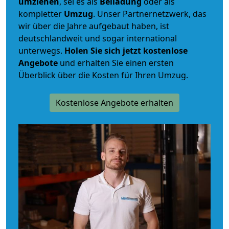
umziehen
, sei es als
Beiladung
oder als
kompletter
Umzug
. Unser Partnernetzwerk, das
wir über die Jahre aufgebaut haben, ist
deutschlandweit und sogar international
unterwegs.
Holen Sie sich jetzt kostenlose
Angebote
und erhalten Sie einen ersten
Überblick über die Kosten für Ihren Umzug.
Kostenlose Angebote erhalten