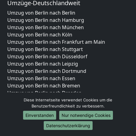
Umzüge-Deutschlandweit
Umzug von Berlin nach Berlin
Umzug von Berlin nach Hamburg
Umzug von Berlin nach München
Umzug von Berlin nach Köln
Umzug von Berlin nach Frankfurt am Main
Umzug von Berlin nach Stuttgart
Umzug von Berlin nach Düsseldorf
Umzug von Berlin nach Leipzig
Umzug von Berlin nach Dortmund
Umzug von Berlin nach Essen
Umzug von Berlin nach Bremen
Umzug von Berlin nach Dresden
Umzug von Berlin nach Hannover
Diese Internetseite verwendet Cookies um die
Benutzerfreundlichkeit zu verbessern.
Umzug von Berlin nach Nürnberg
Umzug von Berlin nach Duisburg
Einverstanden
Nur notwendige Cookies
Umzug von Berlin nach Bochum
Datenschutzerklärung
Umzug von Berlin nach Wuppertal