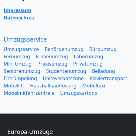
Impressum
Datenschutz
Umzugsservice
Umzugsservice
Behördenumzug
Büroumzug
Fernumzug
Firmenumzug
Laborumzug
Mini Umzug
Praxisumzug
Privatumzug
Seniorenumzug
Studentenumzug
Beiladung
Entrümpelung
Halteverbotszone
Klaviertransport
Möbellift
Haushaltsauflösung
Möbeltaxi
Möbelmitfahrzentrale
Umzugskartons
Europa-Umzüge