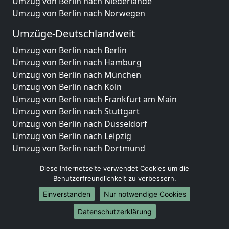
Umzug von Berlin nach Niederlande
Umzug von Berlin nach Norwegen
Umzüge-Deutschlandweit
Umzug von Berlin nach Berlin
Umzug von Berlin nach Hamburg
Umzug von Berlin nach München
Umzug von Berlin nach Köln
Umzug von Berlin nach Frankfurt am Main
Umzug von Berlin nach Stuttgart
Umzug von Berlin nach Düsseldorf
Umzug von Berlin nach Leipzig
Umzug von Berlin nach Dortmund
Umzug von Berlin nach Essen
Diese Internetseite verwendet Cookies um die
Umzug von Berlin nach Bremen
Benutzerfreundlichkeit zu verbessern.
Umzug von Berlin nach Dresden
Einverstanden
Nur notwendige Cookies
Umzug von Berlin nach Hannover
Umzug von Berlin nach Nürnberg
Datenschutzerklärung
Umzug von Berlin nach Duisburg