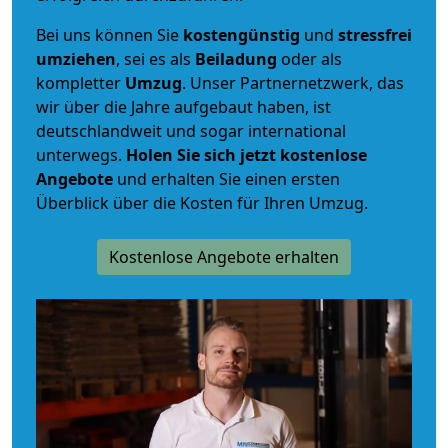
Bei uns können Sie
kostengünstig
und
stressfrei
umziehen
, sei es als
Beiladung
oder als
kompletter
Umzug
. Unser Partnernetzwerk, das
wir über die Jahre aufgebaut haben, ist
deutschlandweit und sogar international
unterwegs.
Holen Sie sich jetzt kostenlose
Angebote
und erhalten Sie einen ersten
Überblick über die Kosten für Ihren Umzug.
Kostenlose Angebote erhalten