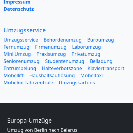
Impressum
Datenschutz
Umzugsservice
Umzugsservice
Behördenumzug
Büroumzug
Fernumzug
Firmenumzug
Laborumzug
Mini Umzug
Praxisumzug
Privatumzug
Seniorenumzug
Studentenumzug
Beiladung
Entrümpelung
Halteverbotszone
Klaviertransport
Möbellift
Haushaltsauflösung
Möbeltaxi
Möbelmitfahrzentrale
Umzugskartons
Europa-Umzüge
Umzug von Berlin nach Belarus