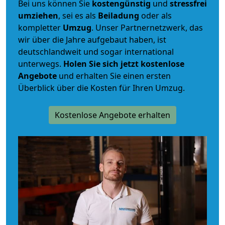
Bei uns können Sie
kostengünstig
und
stressfrei
umziehen
, sei es als
Beiladung
oder als
kompletter
Umzug
. Unser Partnernetzwerk, das
wir über die Jahre aufgebaut haben, ist
deutschlandweit und sogar international
unterwegs.
Holen Sie sich jetzt kostenlose
Angebote
und erhalten Sie einen ersten
Überblick über die Kosten für Ihren Umzug.
Kostenlose Angebote erhalten