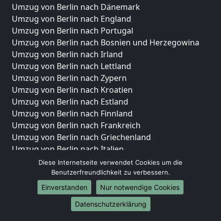
Umzug von Berlin nach Dänemark
Umzug von Berlin nach England
Umzug von Berlin nach Portugal
Umzug von Berlin nach Bosnien und Herzegowina
Umzug von Berlin nach Irland
Umzug von Berlin nach Lettland
Umzug von Berlin nach Zypern
Umzug von Berlin nach Kroatien
Umzug von Berlin nach Estland
Umzug von Berlin nach Finnland
Umzug von Berlin nach Frankreich
Umzug von Berlin nach Griechenland
Umzug von Berlin nach Italien
Umzug von Berlin nach Liechtenstein
Diese Internetseite verwendet Cookies um die
Umzug von Berlin nach Luxemburg
Benutzerfreundlichkeit zu verbessern.
Umzug von Berlin nach Niederlande
Einverstanden
Nur notwendige Cookies
Umzug von Berlin nach Norwegen
Datenschutzerklärung
Umzüge-Deutschlandweit