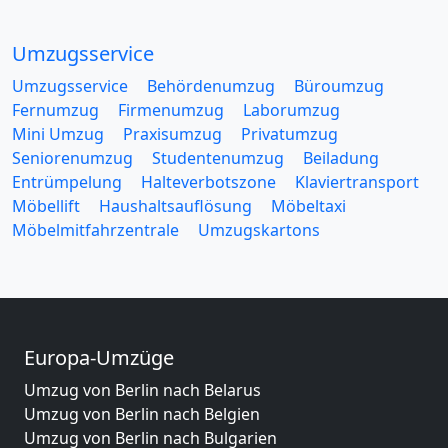
Umzugsservice
Umzugsservice
Behördenumzug
Büroumzug
Fernumzug
Firmenumzug
Laborumzug
Mini Umzug
Praxisumzug
Privatumzug
Seniorenumzug
Studentenumzug
Beiladung
Entrümpelung
Halteverbotszone
Klaviertransport
Möbellift
Haushaltsauflösung
Möbeltaxi
Möbelmitfahrzentrale
Umzugskartons
Europa-Umzüge
Umzug von Berlin nach Belarus
Umzug von Berlin nach Belgien
Umzug von Berlin nach Bulgarien