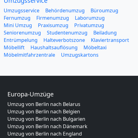
Umzugsservice
Umzugsservice
Behördenumzug
Büroumzug
Fernumzug
Firmenumzug
Laborumzug
Mini Umzug
Praxisumzug
Privatumzug
Seniorenumzug
Studentenumzug
Beiladung
Entrümpelung
Halteverbotszone
Klaviertransport
Möbellift
Haushaltsauflösung
Möbeltaxi
Möbelmitfahrzentrale
Umzugskartons
Europa-Umzüge
Umzug von Berlin nach Belarus
Umzug von Berlin nach Belgien
Umzug von Berlin nach Bulgarien
Umzug von Berlin nach Dänemark
Umzug von Berlin nach England