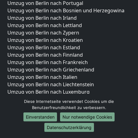
Umzug von Berlin nach Portugal
Umzug von Berlin nach Bosnien und Herzegowina
Umzug von Berlin nach Irland
Umzug von Berlin nach Lettland
Umzug von Berlin nach Zypern
Umzug von Berlin nach Kroatien
Umzug von Berlin nach Estland
Umzug von Berlin nach Finnland
Umzug von Berlin nach Frankreich
Umzug von Berlin nach Griechenland
Umzug von Berlin nach Italien
Umzug von Berlin nach Liechtenstein
Umzug von Berlin nach Luxemburg
Umzug von Berlin nach Niederlande
Diese Internetseite verwendet Cookies um die
Umzug von Berlin nach Norwegen
Benutzerfreundlichkeit zu verbessern.
Einverstanden
Nur notwendige Cookies
Umzüge-Deutschlandweit
Datenschutzerklärung
Umzug von Berlin nach Berlin
Umzug von Berlin nach Hamburg