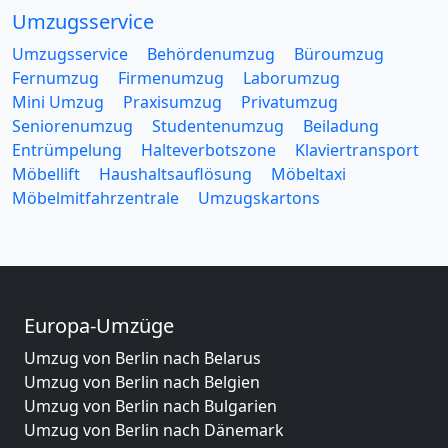
Umzugsservice
Umzugsservice
Behördenumzug
Büroumzug
Fernumzug
Firmenumzug
Laborumzug
Mini Umzug
Praxisumzug
Privatumzug
Seniorenumzug
Studentenumzug
Beiladung
Entrümpelung
Halteverbotszone
Klaviertransport
Möbellift
Haushaltsauflösung
Möbeltaxi
Möbelmitfahrzentrale
Umzugskartons
Europa-Umzüge
Umzug von Berlin nach Belarus
Umzug von Berlin nach Belgien
Umzug von Berlin nach Bulgarien
Umzug von Berlin nach Dänemark