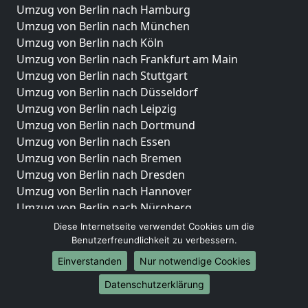
Umzug von Berlin nach Hamburg
Umzug von Berlin nach München
Umzug von Berlin nach Köln
Umzug von Berlin nach Frankfurt am Main
Umzug von Berlin nach Stuttgart
Umzug von Berlin nach Düsseldorf
Umzug von Berlin nach Leipzig
Umzug von Berlin nach Dortmund
Umzug von Berlin nach Essen
Umzug von Berlin nach Bremen
Umzug von Berlin nach Dresden
Umzug von Berlin nach Hannover
Umzug von Berlin nach Nürnberg
Umzug von Berlin nach Duisburg
Diese Internetseite verwendet Cookies um die
Umzug von Berlin nach Bochum
Benutzerfreundlichkeit zu verbessern.
Umzug von Berlin nach Wuppertal
Einverstanden
Nur notwendige Cookies
Umzug von Berlin nach Bielefeld
Datenschutzerklärung
Umzug von Berlin nach Bonn
Umzug von Berlin nach Münster