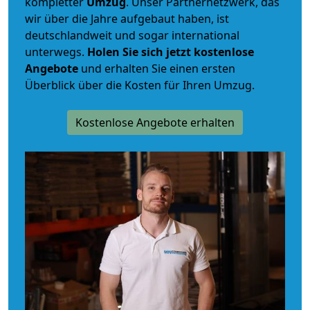
kompletter
Umzug
. Unser Partnernetzwerk, das
wir über die Jahre aufgebaut haben, ist
deutschlandweit und sogar international
unterwegs.
Holen Sie sich jetzt kostenlose
Angebote
und erhalten Sie einen ersten
Überblick über die Kosten für Ihren Umzug.
Kostenlose Angebote erhalten