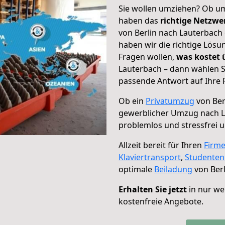
Sie wollen umziehen? Ob um
haben das
richtige Netzw
von Berlin nach Lauterbach 
haben wir die richtige Lösu
Fragen wollen,
was kostet
Lauterbach – dann wählen S
passende Antwort auf Ihre 
Ob ein
Privatumzug
von Ber
gewerblicher Umzug nach 
problemlos und stressfrei 
Allzeit bereit für Ihren
Firm
Klaviertransport
,
Studente
optimale
Beiladung
von Berl
Erhalten Sie jetzt
in nur we
kostenfreie Angebote.