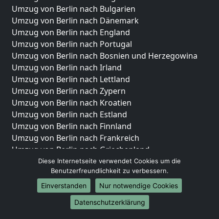
Umzug von Berlin nach Bulgarien
Umzug von Berlin nach Dänemark
Umzug von Berlin nach England
Umzug von Berlin nach Portugal
Umzug von Berlin nach Bosnien und Herzegowina
Umzug von Berlin nach Irland
Umzug von Berlin nach Lettland
Umzug von Berlin nach Zypern
Umzug von Berlin nach Kroatien
Umzug von Berlin nach Estland
Umzug von Berlin nach Finnland
Umzug von Berlin nach Frankreich
Umzug von Berlin nach Griechenland
Umzug von Berlin nach Italien
Diese Internetseite verwendet Cookies um die
Benutzerfreundlichkeit zu verbessern.
Umzug von Berlin nach Liechtenstein
Umzug von Berlin nach Luxemburg
Einverstanden
Nur notwendige Cookies
Umzug von Berlin nach Niederlande
Datenschutzerklärung
Umzug von Berlin nach Norwegen