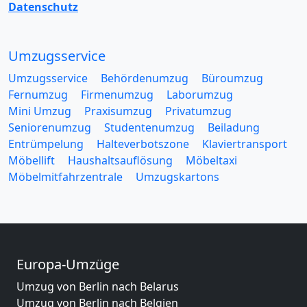
Datenschutz
Umzugsservice
Umzugsservice
Behördenumzug
Büroumzug
Fernumzug
Firmenumzug
Laborumzug
Mini Umzug
Praxisumzug
Privatumzug
Seniorenumzug
Studentenumzug
Beiladung
Entrümpelung
Halteverbotszone
Klaviertransport
Möbellift
Haushaltsauflösung
Möbeltaxi
Möbelmitfahrzentrale
Umzugskartons
Europa-Umzüge
Umzug von Berlin nach Belarus
Umzug von Berlin nach Belgien