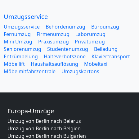
Umzugsservice
Umzugsservice
Behördenumzug
Büroumzug
Fernumzug
Firmenumzug
Laborumzug
Mini Umzug
Praxisumzug
Privatumzug
Seniorenumzug
Studentenumzug
Beiladung
Entrümpelung
Halteverbotszone
Klaviertransport
Möbellift
Haushaltsauflösung
Möbeltaxi
Möbelmitfahrzentrale
Umzugskartons
Europa-Umzüge
Umzug von Berlin nach Belarus
Umzug von Berlin nach Belgien
Umzug von Berlin nach Bulgarien