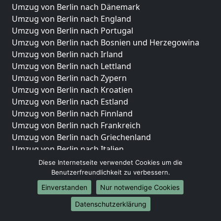
Umzug von Berlin nach Dänemark
Umzug von Berlin nach England
Umzug von Berlin nach Portugal
Umzug von Berlin nach Bosnien und Herzegowina
Umzug von Berlin nach Irland
Umzug von Berlin nach Lettland
Umzug von Berlin nach Zypern
Umzug von Berlin nach Kroatien
Umzug von Berlin nach Estland
Umzug von Berlin nach Finnland
Umzug von Berlin nach Frankreich
Umzug von Berlin nach Griechenland
Umzug von Berlin nach Italien
Umzug von Berlin nach Liechtenstein
Diese Internetseite verwendet Cookies um die
Umzug von Berlin nach Luxemburg
Benutzerfreundlichkeit zu verbessern.
Umzug von Berlin nach Niederlande
Einverstanden
Nur notwendige Cookies
Umzug von Berlin nach Norwegen
Datenschutzerklärung
Umzüge-Deutschlandweit