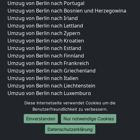
Umzug von Berlin nach Portugal
Umzug von Berlin nach Bosnien und Herzegowina
Umzug von Berlin nach Irland
Umzug von Berlin nach Lettland
Umzug von Berlin nach Zypern
Umzug von Berlin nach Kroatien
Umzug von Berlin nach Estland
Umzug von Berlin nach Finnland
Umzug von Berlin nach Frankreich
Umzug von Berlin nach Griechenland
Umzug von Berlin nach Italien
Umzug von Berlin nach Liechtenstein
Umzug von Berlin nach Luxemburg
Umzug von Berlin nach Niederlande
Diese Internetseite verwendet Cookies um die
Umzug von Berlin nach Norwegen
Benutzerfreundlichkeit zu verbessern.
Einverstanden
Nur notwendige Cookies
Umzüge-Deutschlandweit
Datenschutzerklärung
Umzug von Berlin nach Berlin
Umzug von Berlin nach Hamburg