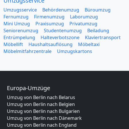
Umzugsservice
Umzugsservice
Behördenumzug
Büroumzug
Fernumzug
Firmenumzug
Laborumzug
Mini Umzug
Praxisumzug
Privatumzug
Seniorenumzug
Studentenumzug
Beiladung
Entrümpelung
Halteverbotszone
Klaviertransport
Möbellift
Haushaltsauflösung
Möbeltaxi
Möbelmitfahrzentrale
Umzugskartons
Europa-Umzüge
Umzug von Berlin nach Belarus
Umzug von Berlin nach Belgien
Umzug von Berlin nach Bulgarien
Umzug von Berlin nach Dänemark
Umzug von Berlin nach England