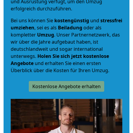
und Ausrüstung verfügt, um den Umzug
erfolgreich durchzuführen.
Bei uns können Sie
kostengünstig
und
stressfrei
umziehen
, sei es als
Beiladung
oder als
kompletter
Umzug
. Unser Partnernetzwerk, das
wir über die Jahre aufgebaut haben, ist
deutschlandweit und sogar international
unterwegs.
Holen Sie sich jetzt kostenlose
Angebote
und erhalten Sie einen ersten
Überblick über die Kosten für Ihren Umzug.
Kostenlose Angebote erhalten