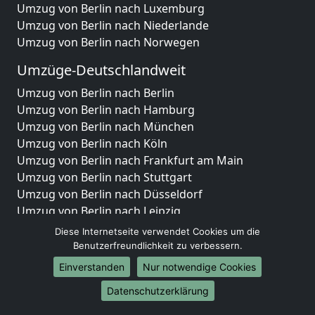
Umzug von Berlin nach Luxemburg
Umzug von Berlin nach Niederlande
Umzug von Berlin nach Norwegen
Umzüge-Deutschlandweit
Umzug von Berlin nach Berlin
Umzug von Berlin nach Hamburg
Umzug von Berlin nach München
Umzug von Berlin nach Köln
Umzug von Berlin nach Frankfurt am Main
Umzug von Berlin nach Stuttgart
Umzug von Berlin nach Düsseldorf
Umzug von Berlin nach Leipzig
Umzug von Berlin nach Dortmund
Diese Internetseite verwendet Cookies um die
Umzug von Berlin nach Essen
Benutzerfreundlichkeit zu verbessern.
Umzug von Berlin nach Bremen
Einverstanden
Nur notwendige Cookies
Umzug von Berlin nach Dresden
Datenschutzerklärung
Umzug von Berlin nach Hannover
Umzug von Berlin nach Nürnberg