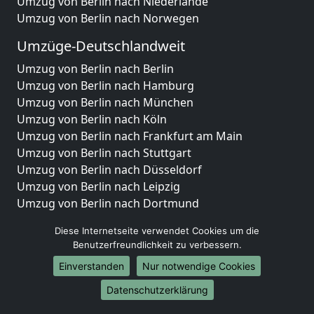
Umzug von Berlin nach Niederlande
Umzug von Berlin nach Norwegen
Umzüge-Deutschlandweit
Umzug von Berlin nach Berlin
Umzug von Berlin nach Hamburg
Umzug von Berlin nach München
Umzug von Berlin nach Köln
Umzug von Berlin nach Frankfurt am Main
Umzug von Berlin nach Stuttgart
Umzug von Berlin nach Düsseldorf
Umzug von Berlin nach Leipzig
Umzug von Berlin nach Dortmund
Umzug von Berlin nach Essen
Diese Internetseite verwendet Cookies um die
Umzug von Berlin nach Bremen
Benutzerfreundlichkeit zu verbessern.
Umzug von Berlin nach Dresden
Einverstanden
Nur notwendige Cookies
Umzug von Berlin nach Hannover
Umzug von Berlin nach Nürnberg
Datenschutzerklärung
Umzug von Berlin nach Duisburg