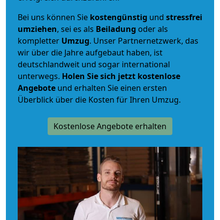
Bei uns können Sie
kostengünstig
und
stressfrei
umziehen
, sei es als
Beiladung
oder als
kompletter
Umzug
. Unser Partnernetzwerk, das
wir über die Jahre aufgebaut haben, ist
deutschlandweit und sogar international
unterwegs.
Holen Sie sich jetzt kostenlose
Angebote
und erhalten Sie einen ersten
Überblick über die Kosten für Ihren Umzug.
Kostenlose Angebote erhalten