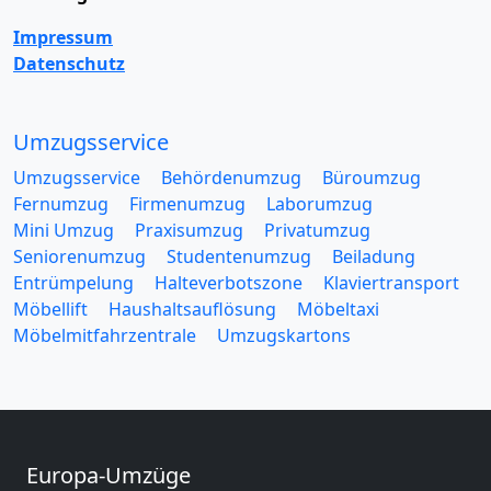
Impressum
Datenschutz
Umzugsservice
Umzugsservice
Behördenumzug
Büroumzug
Fernumzug
Firmenumzug
Laborumzug
Mini Umzug
Praxisumzug
Privatumzug
Seniorenumzug
Studentenumzug
Beiladung
Entrümpelung
Halteverbotszone
Klaviertransport
Möbellift
Haushaltsauflösung
Möbeltaxi
Möbelmitfahrzentrale
Umzugskartons
Europa-Umzüge