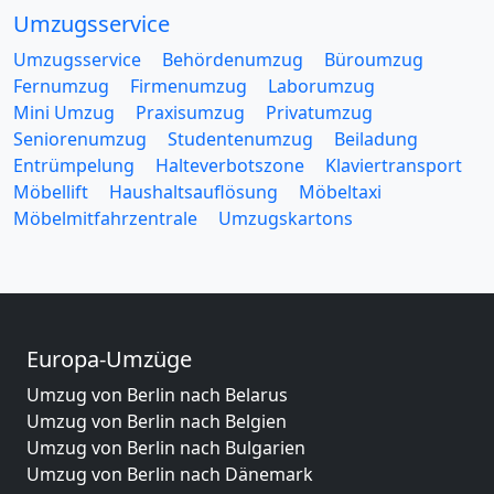
Umzugsservice
Umzugsservice
Behördenumzug
Büroumzug
Fernumzug
Firmenumzug
Laborumzug
Mini Umzug
Praxisumzug
Privatumzug
Seniorenumzug
Studentenumzug
Beiladung
Entrümpelung
Halteverbotszone
Klaviertransport
Möbellift
Haushaltsauflösung
Möbeltaxi
Möbelmitfahrzentrale
Umzugskartons
Europa-Umzüge
Umzug von Berlin nach Belarus
Umzug von Berlin nach Belgien
Umzug von Berlin nach Bulgarien
Umzug von Berlin nach Dänemark