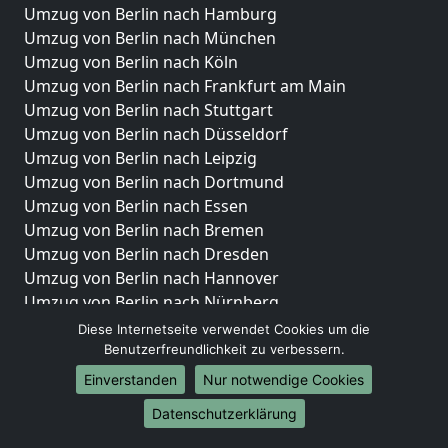
Umzug von Berlin nach Hamburg
Umzug von Berlin nach München
Umzug von Berlin nach Köln
Umzug von Berlin nach Frankfurt am Main
Umzug von Berlin nach Stuttgart
Umzug von Berlin nach Düsseldorf
Umzug von Berlin nach Leipzig
Umzug von Berlin nach Dortmund
Umzug von Berlin nach Essen
Umzug von Berlin nach Bremen
Umzug von Berlin nach Dresden
Umzug von Berlin nach Hannover
Umzug von Berlin nach Nürnberg
Umzug von Berlin nach Duisburg
Diese Internetseite verwendet Cookies um die
Umzug von Berlin nach Bochum
Benutzerfreundlichkeit zu verbessern.
Umzug von Berlin nach Wuppertal
Einverstanden
Nur notwendige Cookies
Umzug von Berlin nach Bielefeld
Datenschutzerklärung
Umzug von Berlin nach Bonn
Umzug von Berlin nach Münster