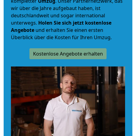
kompletter
Umzug
. Unser Partnernetzwerk, das
wir über die Jahre aufgebaut haben, ist
deutschlandweit und sogar international
unterwegs.
Holen Sie sich jetzt kostenlose
Angebote
und erhalten Sie einen ersten
Überblick über die Kosten für Ihren Umzug.
Kostenlose Angebote erhalten