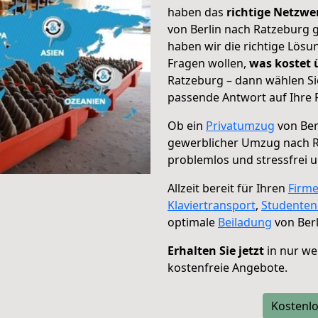
haben das
richtige Netzw
von Berlin nach Ratzeburg g
haben wir die richtige Lösu
Fragen wollen,
was kostet
Ratzeburg – dann wählen Si
passende Antwort auf Ihre 
Ob ein
Privatumzug
von Ber
gewerblicher Umzug nach 
problemlos und stressfrei 
Allzeit bereit für Ihren
Firm
Klaviertransport
,
Studente
optimale
Beiladung
von Berl
Erhalten Sie jetzt
in nur we
kostenfreie Angebote.
Kostenlo