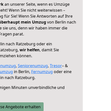
erk
an unserer Seite, wenn es Umzüge
eht! Wenn Sie nicht weiterwissen –
ng für Sie! Wenn Sie Antworten auf Ihre
 überhaupt mein Umzug
von Berlin nach
e sie uns, denn wir haben immer die
Fragen parat.
lin nach Ratzeburg oder ein
Ratzeburg,
wir helfen
, damit Sie
umziehen können.
enumzug
,
Seniorenumzug
,
Tresor
– &
numzug
in Berlin,
Fernumzug
oder eine
in nach Ratzeburg.
nigen Minuten unverbindliche und
se Angebote erhalten