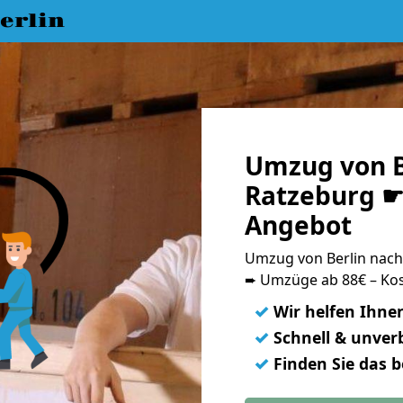
erlin
Umzug von B
Ratzeburg ☛ 
Angebot
Umzug von Berlin nac
➨ Umzüge ab 88€ – Kos
✓
Wir helfen Ihne
✓
Schnell & unverb
✓
Finden Sie das 