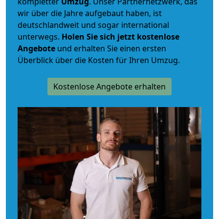
kompletter
Umzug
. Unser Partnernetzwerk, das
wir über die Jahre aufgebaut haben, ist
deutschlandweit und sogar international
unterwegs.
Holen Sie sich jetzt kostenlose
Angebote
und erhalten Sie einen ersten
Überblick über die Kosten für Ihren Umzug.
Kostenlose Angebote erhalten