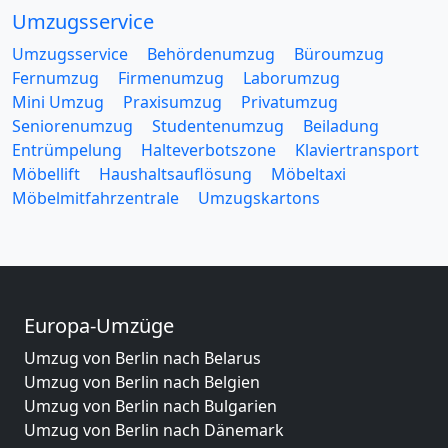
Umzugsservice
Umzugsservice
Behördenumzug
Büroumzug
Fernumzug
Firmenumzug
Laborumzug
Mini Umzug
Praxisumzug
Privatumzug
Seniorenumzug
Studentenumzug
Beiladung
Entrümpelung
Halteverbotszone
Klaviertransport
Möbellift
Haushaltsauflösung
Möbeltaxi
Möbelmitfahrzentrale
Umzugskartons
Europa-Umzüge
Umzug von Berlin nach Belarus
Umzug von Berlin nach Belgien
Umzug von Berlin nach Bulgarien
Umzug von Berlin nach Dänemark