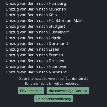
Umzug von Berlin nach Hamburg
Umzug von Berlin nach München
Umzug von Berlin nach Köln
Umzug von Berlin nach Frankfurt am Main
Umzug von Berlin nach Stuttgart
Umzug von Berlin nach Düsseldorf
Umzug von Berlin nach Leipzig
Umzug von Berlin nach Dortmund
Umzug von Berlin nach Essen
Umzug von Berlin nach Bremen
Umzug von Berlin nach Dresden
Umzug von Berlin nach Hannover
Umzug von Berlin nach Nürnberg
Umzug von Berlin nach Duisburg
Diese Internetseite verwendet Cookies um die
Umzug von Berlin nach Bochum
Benutzerfreundlichkeit zu verbessern.
Umzug von Berlin nach Wuppertal
Einverstanden
Nur notwendige Cookies
Umzug von Berlin nach Bielefeld
Datenschutzerklärung
Umzug von Berlin nach Bonn
Umzug von Berlin nach Münster