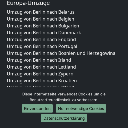
Europa-Umzüge
Umzug von Berlin nach Belarus
Umzug von Berlin nach Belgien
Umzug von Berlin nach Bulgarien
Umzug von Berlin nach Dänemark
Umzug von Berlin nach England
Umzug von Berlin nach Portugal
Umzug von Berlin nach Bosnien und Herzegowina
Umzug von Berlin nach Irland
Umzug von Berlin nach Lettland
Umzug von Berlin nach Zypern
Umzug von Berlin nach Kroatien
Umzug von Berlin nach Estland
Umzug von Berlin nach Finnland
Diese Internetseite verwendet Cookies um die
Benutzerfreundlichkeit zu verbessern.
Umzug von Berlin nach Frankreich
Umzug von Berlin nach Griechenland
Einverstanden
Nur notwendige Cookies
Umzug von Berlin nach Italien
Datenschutzerklärung
Umzug von Berlin nach Liechtenstein