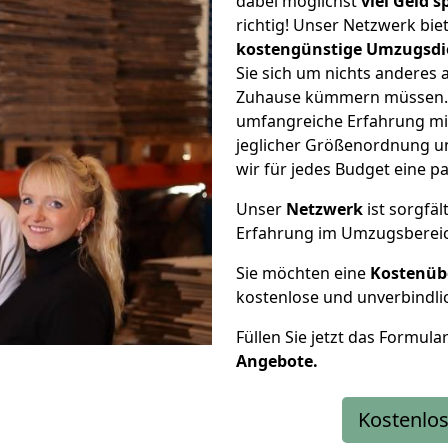
dabei möglichst
viel Geld 
richtig! Unser Netzwerk bi
kostengünstige Umzugsdi
Sie sich um nichts anderes 
Zuhause kümmern müssen. W
umfangreiche Erfahrung mit
jeglicher Größenordnung u
wir für jedes Budget eine 
Unser
Netzwerk
ist sorgfäl
Erfahrung im Umzugsberei
Sie möchten eine
Kostenüb
kostenlose und unverbindli
Füllen Sie jetzt das Formula
Angebote.
Kostenlos