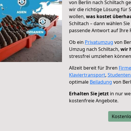
von Berlin nach Schiltach g
wir die richtige Lösung für
wollen,
was kostet überh
Schiltach – dann wählen Sie
passende Antwort auf Ihre 
Ob ein
Privatumzug
von Ber
Umzug nach Schiltach,
wir 
stressfrei umziehen können
Allzeit bereit für Ihren
Firm
Klaviertransport
,
Studente
optimale
Beiladung
von Berl
Erhalten Sie jetzt
in nur we
kostenfreie Angebote.
Kostenlo