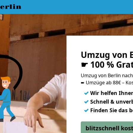
erlin
Umzug von B
☛ 100 % Gra
Umzug von Berlin nac
➨ Umzüge ab 88€ – Kos
✓
Wir helfen Ihne
✓
Schnell & unverb
✓
Finden Sie das 
blitzschnell ko