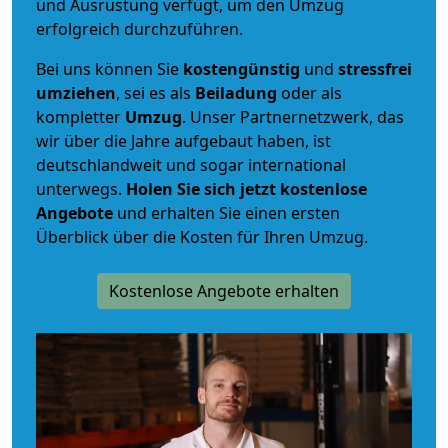
und Ausrüstung verfügt, um den Umzug
erfolgreich durchzuführen.
Bei uns können Sie
kostengünstig
und
stressfrei
umziehen
, sei es als
Beiladung
oder als
kompletter
Umzug
. Unser Partnernetzwerk, das
wir über die Jahre aufgebaut haben, ist
deutschlandweit und sogar international
unterwegs.
Holen Sie sich jetzt kostenlose
Angebote
und erhalten Sie einen ersten
Überblick über die Kosten für Ihren Umzug.
Kostenlose Angebote erhalten