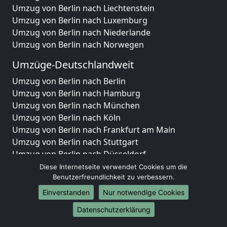
Umzug von Berlin nach Liechtenstein
Umzug von Berlin nach Luxemburg
Umzug von Berlin nach Niederlande
Umzug von Berlin nach Norwegen
Umzüge-Deutschlandweit
Umzug von Berlin nach Berlin
Umzug von Berlin nach Hamburg
Umzug von Berlin nach München
Umzug von Berlin nach Köln
Umzug von Berlin nach Frankfurt am Main
Umzug von Berlin nach Stuttgart
Umzug von Berlin nach Düsseldorf
Umzug von Berlin nach Leipzig
Diese Internetseite verwendet Cookies um die
Umzug von Berlin nach Dortmund
Benutzerfreundlichkeit zu verbessern.
Umzug von Berlin nach Essen
Einverstanden
Nur notwendige Cookies
Umzug von Berlin nach Bremen
Datenschutzerklärung
Umzug von Berlin nach Dresden
Umzug von Berlin nach Hannover