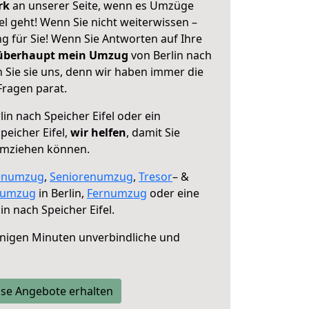
erk
an unserer Seite, wenn es Umzüge
el geht! Wenn Sie nicht weiterwissen –
ng für Sie! Wenn Sie Antworten auf Ihre
 überhaupt mein Umzug
von Berlin nach
n Sie sie uns, denn wir haben immer die
Fragen parat.
in nach Speicher Eifel oder ein
eicher Eifel,
wir helfen
, damit Sie
umziehen können.
enumzug
,
Seniorenumzug
,
Tresor
– &
numzug
in Berlin,
Fernumzug
oder eine
in nach Speicher Eifel.
nigen Minuten unverbindliche und
se Angebote erhalten