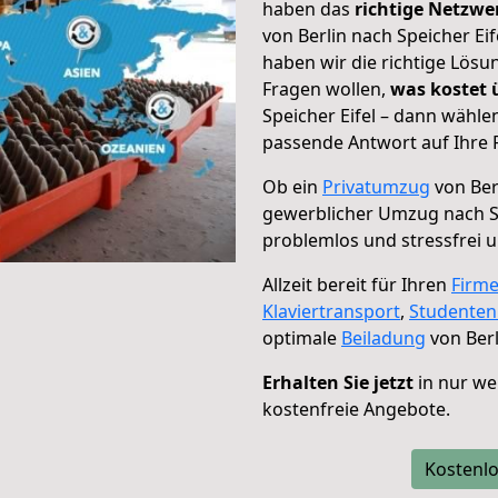
haben das
richtige Netzw
von Berlin nach Speicher Eif
haben wir die richtige Lösu
Fragen wollen,
was kostet
Speicher Eifel – dann wähle
passende Antwort auf Ihre 
Ob ein
Privatumzug
von Berl
gewerblicher Umzug nach Sp
problemlos und stressfrei 
Allzeit bereit für Ihren
Firm
Klaviertransport
,
Studente
optimale
Beiladung
von Berl
Erhalten Sie jetzt
in nur we
kostenfreie Angebote.
Kostenlo