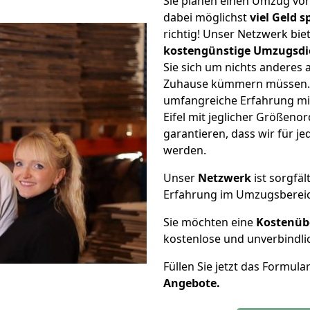
Sie planen einen Umzug von
dabei möglichst
viel Geld 
richtig! Unser Netzwerk bi
kostengünstige Umzugsdi
Sie sich um nichts anderes 
Zuhause kümmern müssen. W
umfangreiche Erfahrung mi
Eifel mit jeglicher Größen
garantieren, dass wir für j
werden.
Unser
Netzwerk
ist sorgfäl
Erfahrung im Umzugsberei
Sie möchten eine
Kostenüb
kostenlose und unverbindli
Füllen Sie jetzt das Formula
Angebote.