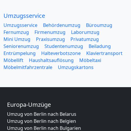
Umzugsservice
Umzugsservice
Behördenumzug
Büroumzug
Fernumzug
Firmenumzug
Laborumzug
Mini Umzug
Praxisumzug
Privatumzug
Seniorenumzug
Studentenumzug
Beiladung
Entrümpelung
Halteverbotszone
Klaviertransport
Möbellift
Haushaltsauflösung
Möbeltaxi
Möbelmitfahrzentrale
Umzugskartons
Europa-Umzüge
Umzug von Berlin nach Belarus
Umzug von Berlin nach Belgien
Umzug von Berlin nach Bulgarien