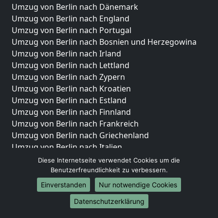
Umzug von Berlin nach Dänemark
Umzug von Berlin nach England
Umzug von Berlin nach Portugal
Umzug von Berlin nach Bosnien und Herzegowina
Umzug von Berlin nach Irland
Umzug von Berlin nach Lettland
Umzug von Berlin nach Zypern
Umzug von Berlin nach Kroatien
Umzug von Berlin nach Estland
Umzug von Berlin nach Finnland
Umzug von Berlin nach Frankreich
Umzug von Berlin nach Griechenland
Umzug von Berlin nach Italien
Umzug von Berlin nach Liechtenstein
Diese Internetseite verwendet Cookies um die
Umzug von Berlin nach Luxemburg
Benutzerfreundlichkeit zu verbessern.
Umzug von Berlin nach Niederlande
Einverstanden
Nur notwendige Cookies
Umzug von Berlin nach Norwegen
Datenschutzerklärung
Umzüge-Deutschlandweit