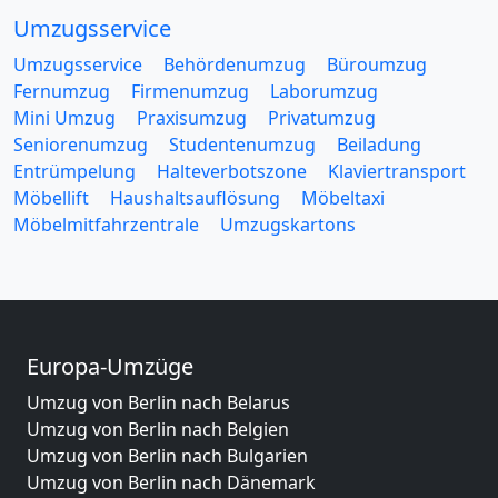
Umzugsservice
Umzugsservice
Behördenumzug
Büroumzug
Fernumzug
Firmenumzug
Laborumzug
Mini Umzug
Praxisumzug
Privatumzug
Seniorenumzug
Studentenumzug
Beiladung
Entrümpelung
Halteverbotszone
Klaviertransport
Möbellift
Haushaltsauflösung
Möbeltaxi
Möbelmitfahrzentrale
Umzugskartons
Europa-Umzüge
Umzug von Berlin nach Belarus
Umzug von Berlin nach Belgien
Umzug von Berlin nach Bulgarien
Umzug von Berlin nach Dänemark