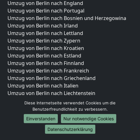
Umzug von Berlin nach England
Umzug von Berlin nach Portugal
Umzug von Berlin nach Bosnien und Herzegowina
Umzug von Berlin nach Irland
Umzug von Berlin nach Lettland
Umzug von Berlin nach Zypern
Umzug von Berlin nach Kroatien
Umzug von Berlin nach Estland
Umzug von Berlin nach Finnland
Umzug von Berlin nach Frankreich
Umzug von Berlin nach Griechenland
Umzug von Berlin nach Italien
Umzug von Berlin nach Liechtenstein
Umzug von Berlin nach Luxemburg
Diese Internetseite verwendet Cookies um die
Umzug von Berlin nach Niederlande
Benutzerfreundlichkeit zu verbessern.
Umzug von Berlin nach Norwegen
Einverstanden
Nur notwendige Cookies
Umzüge-Deutschlandweit
Datenschutzerklärung
Umzug von Berlin nach Berlin