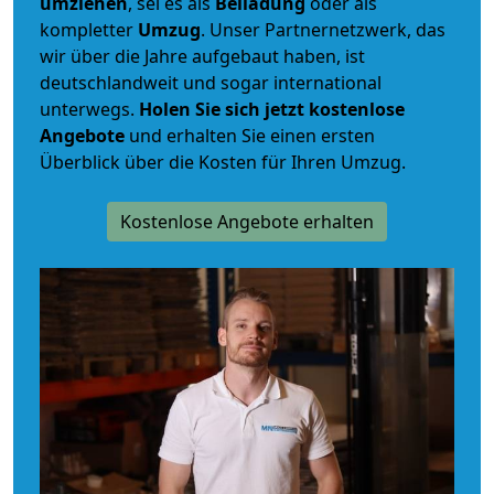
umziehen
, sei es als
Beiladung
oder als
kompletter
Umzug
. Unser Partnernetzwerk, das
wir über die Jahre aufgebaut haben, ist
deutschlandweit und sogar international
unterwegs.
Holen Sie sich jetzt kostenlose
Angebote
und erhalten Sie einen ersten
Überblick über die Kosten für Ihren Umzug.
Kostenlose Angebote erhalten