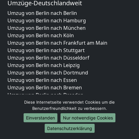
Umzüge-Deutschlandweit
Umzug von Berlin nach Berlin
Umzug von Berlin nach Hamburg
Umzug von Berlin nach München
Umzug von Berlin nach Köln
Umzug von Berlin nach Frankfurt am Main
Umzug von Berlin nach Stuttgart
Umzug von Berlin nach Düsseldorf
Umzug von Berlin nach Leipzig
Umzug von Berlin nach Dortmund
Umzug von Berlin nach Essen
Umzug von Berlin nach Bremen
Umzug von Berlin nach Dresden
Umzug von Berlin nach Hannover
Diese Internetseite verwendet Cookies um die
Benutzerfreundlichkeit zu verbessern.
Umzug von Berlin nach Nürnberg
Umzug von Berlin nach Duisburg
Einverstanden
Nur notwendige Cookies
Umzug von Berlin nach Bochum
Datenschutzerklärung
Umzug von Berlin nach Wuppertal