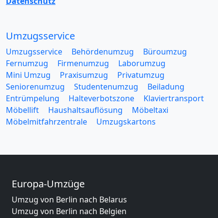
Datenschutz
Umzugsservice
Umzugsservice
Behördenumzug
Büroumzug
Fernumzug
Firmenumzug
Laborumzug
Mini Umzug
Praxisumzug
Privatumzug
Seniorenumzug
Studentenumzug
Beiladung
Entrümpelung
Halteverbotszone
Klaviertransport
Möbellift
Haushaltsauflösung
Möbeltaxi
Möbelmitfahrzentrale
Umzugskartons
Europa-Umzüge
Umzug von Berlin nach Belarus
Umzug von Berlin nach Belgien