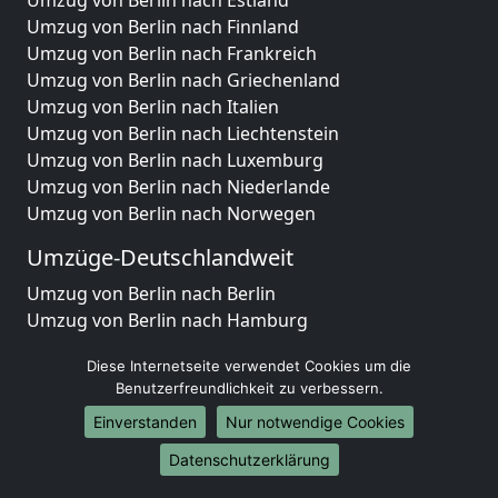
Umzug von Berlin nach Finnland
Umzug von Berlin nach Frankreich
Umzug von Berlin nach Griechenland
Umzug von Berlin nach Italien
Umzug von Berlin nach Liechtenstein
Umzug von Berlin nach Luxemburg
Umzug von Berlin nach Niederlande
Umzug von Berlin nach Norwegen
Umzüge-Deutschlandweit
Umzug von Berlin nach Berlin
Umzug von Berlin nach Hamburg
Umzug von Berlin nach München
Diese Internetseite verwendet Cookies um die
Umzug von Berlin nach Köln
Benutzerfreundlichkeit zu verbessern.
Umzug von Berlin nach Frankfurt am Main
Einverstanden
Nur notwendige Cookies
Umzug von Berlin nach Stuttgart
Umzug von Berlin nach Düsseldorf
Datenschutzerklärung
Umzug von Berlin nach Leipzig