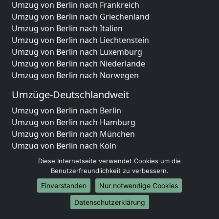
Umzug von Berlin nach Frankreich
Umzug von Berlin nach Griechenland
Umzug von Berlin nach Italien
Umzug von Berlin nach Liechtenstein
Umzug von Berlin nach Luxemburg
Umzug von Berlin nach Niederlande
Umzug von Berlin nach Norwegen
Umzüge-Deutschlandweit
Umzug von Berlin nach Berlin
Umzug von Berlin nach Hamburg
Umzug von Berlin nach München
Umzug von Berlin nach Köln
Umzug von Berlin nach Frankfurt am Main
Diese Internetseite verwendet Cookies um die
Umzug von Berlin nach Stuttgart
Benutzerfreundlichkeit zu verbessern.
Umzug von Berlin nach Düsseldorf
Einverstanden
Nur notwendige Cookies
Umzug von Berlin nach Leipzig
Datenschutzerklärung
Umzug von Berlin nach Dortmund
Umzug von Berlin nach Essen