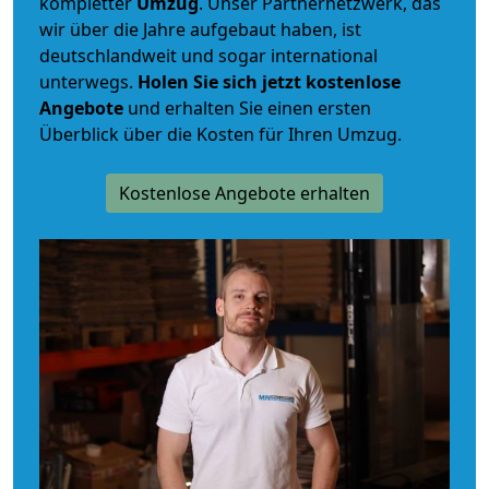
kompletter
Umzug
. Unser Partnernetzwerk, das
wir über die Jahre aufgebaut haben, ist
deutschlandweit und sogar international
unterwegs.
Holen Sie sich jetzt kostenlose
Angebote
und erhalten Sie einen ersten
Überblick über die Kosten für Ihren Umzug.
Kostenlose Angebote erhalten