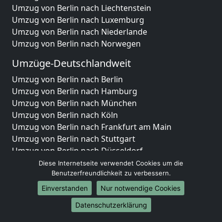
Umzug von Berlin nach Liechtenstein
Umzug von Berlin nach Luxemburg
Umzug von Berlin nach Niederlande
Umzug von Berlin nach Norwegen
Umzüge-Deutschlandweit
Umzug von Berlin nach Berlin
Umzug von Berlin nach Hamburg
Umzug von Berlin nach München
Umzug von Berlin nach Köln
Umzug von Berlin nach Frankfurt am Main
Umzug von Berlin nach Stuttgart
Umzug von Berlin nach Düsseldorf
Umzug von Berlin nach Leipzig
Diese Internetseite verwendet Cookies um die
Umzug von Berlin nach Dortmund
Benutzerfreundlichkeit zu verbessern.
Umzug von Berlin nach Essen
Einverstanden
Nur notwendige Cookies
Umzug von Berlin nach Bremen
Datenschutzerklärung
Umzug von Berlin nach Dresden
Umzug von Berlin nach Hannover