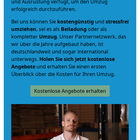
und Ausrüstung verfügt, um den Umzug
erfolgreich durchzuführen.
Bei uns können Sie
kostengünstig
und
stressfrei
umziehen
, sei es als
Beiladung
oder als
kompletter
Umzug
. Unser Partnernetzwerk, das
wir über die Jahre aufgebaut haben, ist
deutschlandweit und sogar international
unterwegs.
Holen Sie sich jetzt kostenlose
Angebote
und erhalten Sie einen ersten
Überblick über die Kosten für Ihren Umzug.
Kostenlose Angebote erhalten