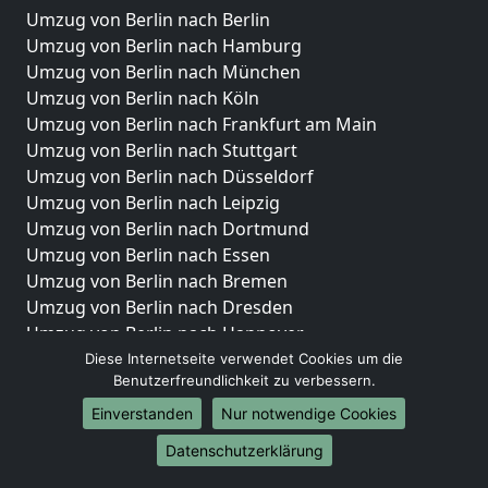
Umzug von Berlin nach Berlin
Umzug von Berlin nach Hamburg
Umzug von Berlin nach München
Umzug von Berlin nach Köln
Umzug von Berlin nach Frankfurt am Main
Umzug von Berlin nach Stuttgart
Umzug von Berlin nach Düsseldorf
Umzug von Berlin nach Leipzig
Umzug von Berlin nach Dortmund
Umzug von Berlin nach Essen
Umzug von Berlin nach Bremen
Umzug von Berlin nach Dresden
Umzug von Berlin nach Hannover
Umzug von Berlin nach Nürnberg
Diese Internetseite verwendet Cookies um die
Benutzerfreundlichkeit zu verbessern.
Umzug von Berlin nach Duisburg
Umzug von Berlin nach Bochum
Einverstanden
Nur notwendige Cookies
Umzug von Berlin nach Wuppertal
Datenschutzerklärung
Umzug von Berlin nach Bielefeld