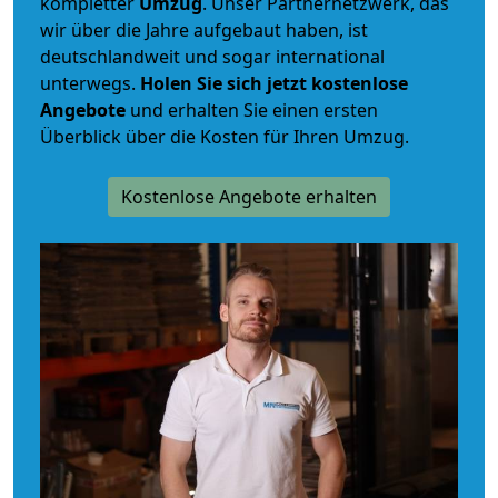
kompletter
Umzug
. Unser Partnernetzwerk, das
wir über die Jahre aufgebaut haben, ist
deutschlandweit und sogar international
unterwegs.
Holen Sie sich jetzt kostenlose
Angebote
und erhalten Sie einen ersten
Überblick über die Kosten für Ihren Umzug.
Kostenlose Angebote erhalten