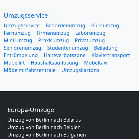
Umzugsservice
Umzugsservice
Behördenumzug
Büroumzug
Fernumzug
Firmenumzug
Laborumzug
Mini Umzug
Praxisumzug
Privatumzug
Seniorenumzug
Studentenumzug
Beiladung
Entrümpelung
Halteverbotszone
Klaviertransport
Möbellift
Haushaltsauflösung
Möbeltaxi
Möbelmitfahrzentrale
Umzugskartons
Europa-Umzüge
Umzug von Berlin nach Belarus
Umzug von Berlin nach Belgien
Umzug von Berlin nach Bulgarien