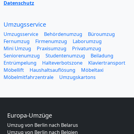
Datenschutz
Umzugsservice
Umzugsservice
Behördenumzug
Büroumzug
Fernumzug
Firmenumzug
Laborumzug
Mini Umzug
Praxisumzug
Privatumzug
Seniorenumzug
Studentenumzug
Beiladung
Entrümpelung
Halteverbotszone
Klaviertransport
Möbellift
Haushaltsauflösung
Möbeltaxi
Möbelmitfahrzentrale
Umzugskartons
Europa-Umzüge
Umzug von Berlin nach Belarus
Umzug von Berlin nach Belgien