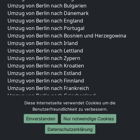
Umzug von Berlin nach Bulgarien
Umzug von Berlin nach Dänemark
Umzug von Berlin nach England
Umzug von Berlin nach Portugal
Umzug von Berlin nach Bosnien und Herzegowina
Umzug von Berlin nach Irland
Umzug von Berlin nach Lettland
Umzug von Berlin nach Zypern
Umzug von Berlin nach Kroatien
Umzug von Berlin nach Estland
Umzug von Berlin nach Finnland
Umzug von Berlin nach Frankreich
Umzug von Berlin nach Griechenland
Umzug von Berlin nach Italien
Diese Internetseite verwendet Cookies um die
Benutzerfreundlichkeit zu verbessern.
Umzug von Berlin nach Liechtenstein
Umzug von Berlin nach Luxemburg
Einverstanden
Nur notwendige Cookies
Umzug von Berlin nach Niederlande
Datenschutzerklärung
Umzug von Berlin nach Norwegen