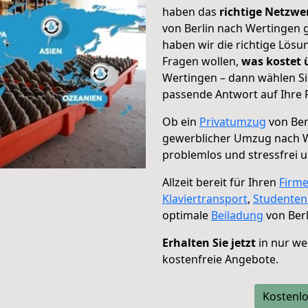
haben das
richtige Netzw
von Berlin nach Wertingen g
haben wir die richtige Lösu
Fragen wollen,
was kostet
Wertingen – dann wählen Si
passende Antwort auf Ihre 
Ob ein
Privatumzug
von Ber
gewerblicher Umzug nach 
problemlos und stressfrei 
Allzeit bereit für Ihren
Firm
Klaviertransport
,
Studente
optimale
Beiladung
von Berl
Erhalten Sie jetzt
in nur we
kostenfreie Angebote.
Kostenlo