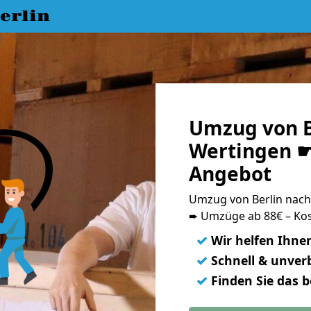
erlin
Umzug von B
Wertingen ☛
Angebot
Umzug von Berlin nac
➨ Umzüge ab 88€ – Kos
✓
Wir helfen Ihne
✓
Schnell & unverb
✓
Finden Sie das 