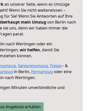
erk
an unserer Seite, wenn es Umzüge
eht! Wenn Sie nicht weiterwissen –
ng für Sie! Wenn Sie Antworten auf Ihre
 überhaupt mein Umzug
von Berlin nach
e sie uns, denn wir haben immer die
Fragen parat.
lin nach Wertingen oder ein
Wertingen,
wir helfen
, damit Sie
umziehen können.
enumzug
,
Seniorenumzug
,
Tresor
– &
numzug
in Berlin,
Fernumzug
oder eine
in nach Wertingen.
nigen Minuten unverbindliche und
se Angebote erhalten