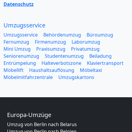
Datenschutz
Umzugsservice
Umzugsservice
Behördenumzug
Büroumzug
Fernumzug
Firmenumzug
Laborumzug
Mini Umzug
Praxisumzug
Privatumzug
Seniorenumzug
Studentenumzug
Beiladung
Entrümpelung
Halteverbotszone
Klaviertransport
Möbellift
Haushaltsauflösung
Möbeltaxi
Möbelmitfahrzentrale
Umzugskartons
Europa-Umzüge
Umzug von Berlin nach Belarus
Umzug von Berlin nach Belgien