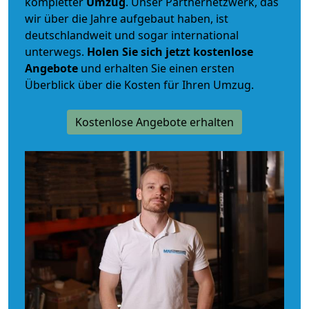
kompletter
Umzug
. Unser Partnernetzwerk, das
wir über die Jahre aufgebaut haben, ist
deutschlandweit und sogar international
unterwegs.
Holen Sie sich jetzt kostenlose
Angebote
und erhalten Sie einen ersten
Überblick über die Kosten für Ihren Umzug.
Kostenlose Angebote erhalten