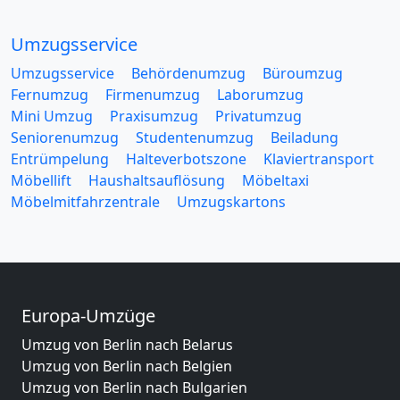
Umzugsservice
Umzugsservice
Behördenumzug
Büroumzug
Fernumzug
Firmenumzug
Laborumzug
Mini Umzug
Praxisumzug
Privatumzug
Seniorenumzug
Studentenumzug
Beiladung
Entrümpelung
Halteverbotszone
Klaviertransport
Möbellift
Haushaltsauflösung
Möbeltaxi
Möbelmitfahrzentrale
Umzugskartons
Europa-Umzüge
Umzug von Berlin nach Belarus
Umzug von Berlin nach Belgien
Umzug von Berlin nach Bulgarien