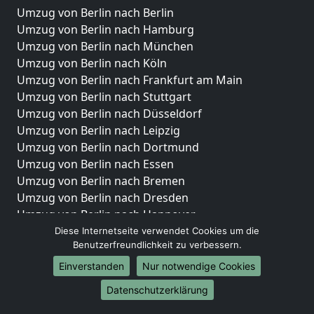
Umzug von Berlin nach Berlin
Umzug von Berlin nach Hamburg
Umzug von Berlin nach München
Umzug von Berlin nach Köln
Umzug von Berlin nach Frankfurt am Main
Umzug von Berlin nach Stuttgart
Umzug von Berlin nach Düsseldorf
Umzug von Berlin nach Leipzig
Umzug von Berlin nach Dortmund
Umzug von Berlin nach Essen
Umzug von Berlin nach Bremen
Umzug von Berlin nach Dresden
Umzug von Berlin nach Hannover
Umzug von Berlin nach Nürnberg
Diese Internetseite verwendet Cookies um die
Benutzerfreundlichkeit zu verbessern.
Umzug von Berlin nach Duisburg
Umzug von Berlin nach Bochum
Einverstanden
Nur notwendige Cookies
Umzug von Berlin nach Wuppertal
Datenschutzerklärung
Umzug von Berlin nach Bielefeld