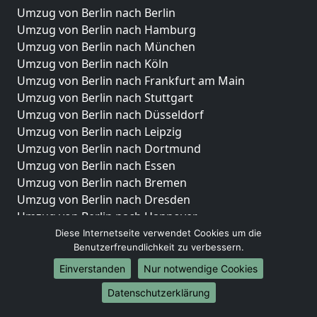
Umzug von Berlin nach Berlin
Umzug von Berlin nach Hamburg
Umzug von Berlin nach München
Umzug von Berlin nach Köln
Umzug von Berlin nach Frankfurt am Main
Umzug von Berlin nach Stuttgart
Umzug von Berlin nach Düsseldorf
Umzug von Berlin nach Leipzig
Umzug von Berlin nach Dortmund
Umzug von Berlin nach Essen
Umzug von Berlin nach Bremen
Umzug von Berlin nach Dresden
Umzug von Berlin nach Hannover
Umzug von Berlin nach Nürnberg
Diese Internetseite verwendet Cookies um die
Benutzerfreundlichkeit zu verbessern.
Umzug von Berlin nach Duisburg
Umzug von Berlin nach Bochum
Einverstanden
Nur notwendige Cookies
Umzug von Berlin nach Wuppertal
Datenschutzerklärung
Umzug von Berlin nach Bielefeld