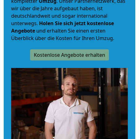
kompletter
Umzug
. Unser Partnernetzwerk, das
wir über die Jahre aufgebaut haben, ist
deutschlandweit und sogar international
unterwegs.
Holen Sie sich jetzt kostenlose
Angebote
und erhalten Sie einen ersten
Überblick über die Kosten für Ihren Umzug.
Kostenlose Angebote erhalten