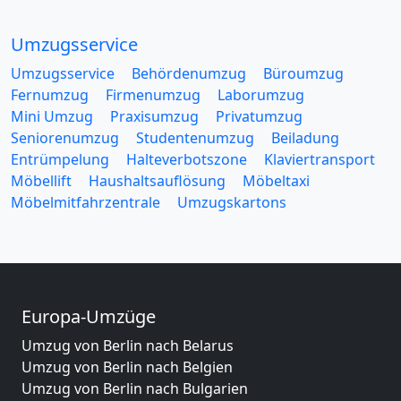
Umzugsservice
Umzugsservice
Behördenumzug
Büroumzug
Fernumzug
Firmenumzug
Laborumzug
Mini Umzug
Praxisumzug
Privatumzug
Seniorenumzug
Studentenumzug
Beiladung
Entrümpelung
Halteverbotszone
Klaviertransport
Möbellift
Haushaltsauflösung
Möbeltaxi
Möbelmitfahrzentrale
Umzugskartons
Europa-Umzüge
Umzug von Berlin nach Belarus
Umzug von Berlin nach Belgien
Umzug von Berlin nach Bulgarien