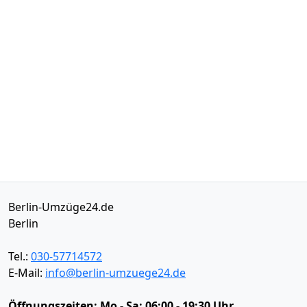
Berlin-Umzüge24.de
Berlin
Tel.:
030-57714572
E-Mail:
info@berlin-umzuege24.de
Öffnungszeiten:
Mo - Sa: 06:00 - 19:30 Uhr