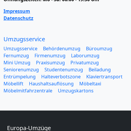
Impressum
Datenschutz
Umzugsservice
Umzugsservice
Behördenumzug
Büroumzug
Fernumzug
Firmenumzug
Laborumzug
Mini Umzug
Praxisumzug
Privatumzug
Seniorenumzug
Studentenumzug
Beiladung
Entrümpelung
Halteverbotszone
Klaviertransport
Möbellift
Haushaltsauflösung
Möbeltaxi
Möbelmitfahrzentrale
Umzugskartons
Europa-Umzüge